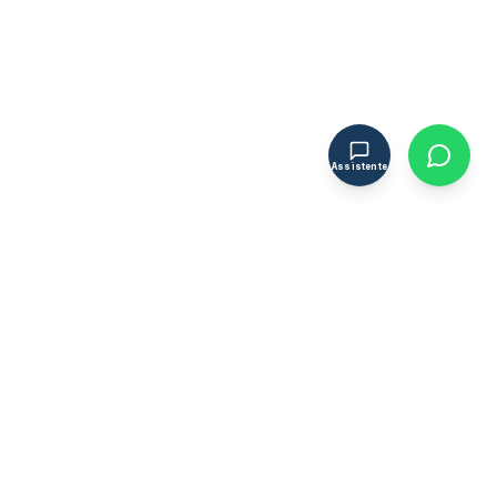
Assistente
OFICINA CIVIL
OC
Engenheiros Associados
Estrutura técnica de engenharia civil especializado em
certificação energética, segurança contra incêndio,
licenciamento, análise de patologias e fiscalização de
obra.