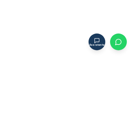
Assistente
OFICINA CIVIL
OC
Engenheiros Associados
Estrutura técnica de engenharia civil especializado em
certificação energética, segurança contra incêndio,
licenciamento, análise de patologias e fiscalização de
obra.